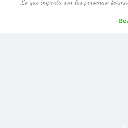
“Lo que importa son las personas: formar
-Be