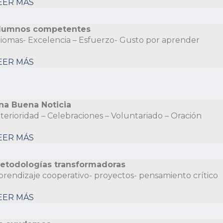
EER MÁS
lumnos competentes
diomas- Excelencia – Esfuerzo- Gusto por aprender
EER MÁS
na Buena Noticia
nterioridad – Celebraciones – Voluntariado – Oración
EER MÁS
etodologías transformadoras
prendizaje cooperativo- proyectos- pensamiento crítico
EER MÁS