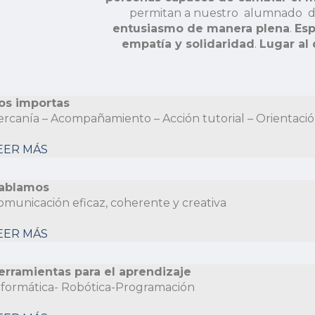
permitan a nuestro alumnado d
entusiasmo de manera plena
.
Esp
empatía y solidaridad
.
Lugar al
os importas
ercanía – Acompañamiento – Acción tutorial – Orientaci
EER MÁS
ablamos
omunicación eficaz, coherente y creativa
EER MÁS
erramientas para el aprendizaje
nformática- Robótica-Programación