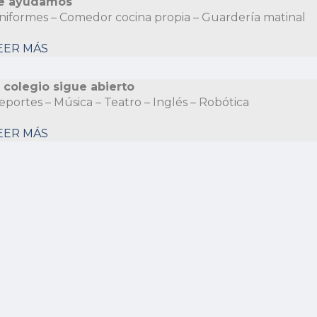
e ayudamos
niformes – Comedor cocina propia – Guardería matinal
EER MÁS
l colegio sigue abierto
eportes – Música – Teatro – Inglés – Robótica
EER MÁS