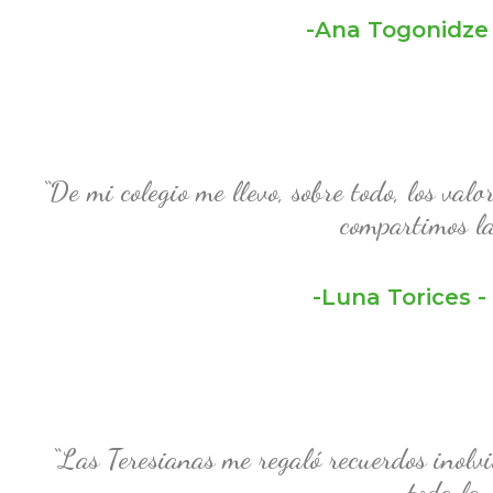
-Ana Togonidze 
“De mi colegio me llevo, sobre todo, los val
compartimos l
-Luna Torices -
“Las Teresianas me regaló recuerdos inolv
toda la 